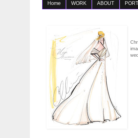
Home
WORK
ABOUT
PORT
Chr
ima
wed