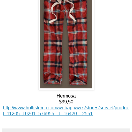
Hermosa
$39,50
http://www.hollisterco.com/webapp/wcs/stores/servlet/produc
t_11205_10201_576955_-1_16420_12551