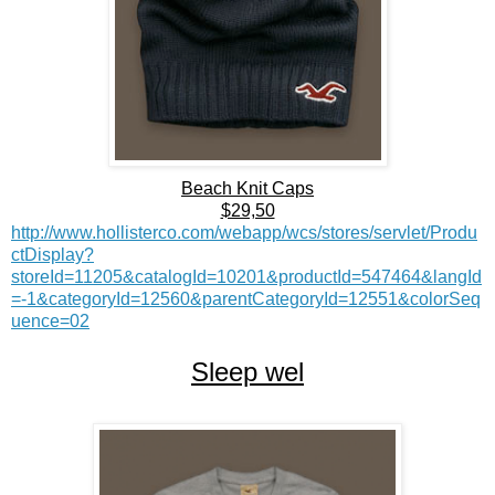
Beach Knit Caps
$29,50
http://www.hollisterco.com/webapp/wcs/stores/servlet/Produ
ctDisplay?
storeId=11205&catalogId=10201&productId=547464&langId
=-1&categoryId=12560&parentCategoryId=12551&colorSeq
uence=02
Sleep wel