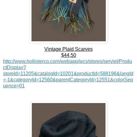
Vintage Plaid Scarves
$44,50
http://www.hollisterco.com/webapp/wcs/stores/servlet/Produ
ctDisplay?
storeId=11205&catalogId=10201&productId=588196&langId
=-1&categoryId=12560&parentCategoryId=12551&colorSeq
uence=01