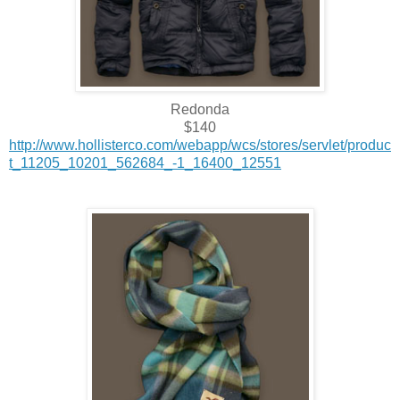
Redonda
$140
http://www.hollisterco.com/webapp/wcs/stores/servlet/produc
t_11205_10201_562684_-1_16400_12551