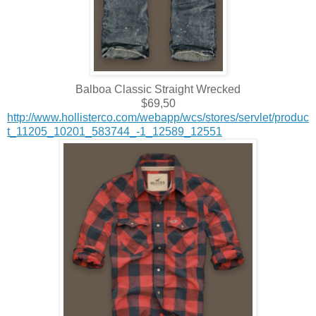
Balboa Classic Straight Wrecked
$69,50
http://www.hollisterco.com/webapp/wcs/stores/servlet/produc
t_11205_10201_583744_-1_12589_12551