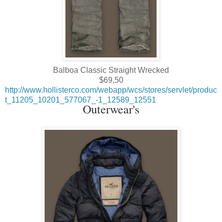
Balboa Classic Straight Wrecked
$69,50
http://www.hollisterco.com/webapp/wcs/stores/servlet/produc
t_11205_10201_577067_-1_12589_12551
Outerwear's