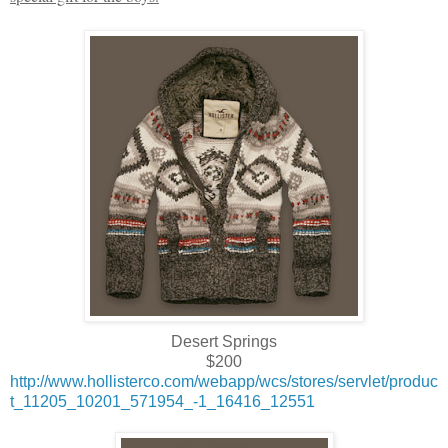
Desert Springs
$200
http://www.hollisterco.com/webapp/wcs/stores/servlet/produc
t_11205_10201_571954_-1_16416_12551