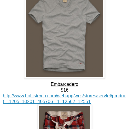
Embarcadero
$16
http://www.hollisterco.com/webapp/wcs/stores/servlet/produc
t_11205_10201_405706_-1_12562_12551