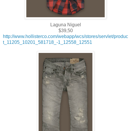
Laguna Niguel
$39,50
http://www.hollisterco.com/webapp/wcs/stores/servlet/produc
t_11205_10201_581718_-1_12558_12551