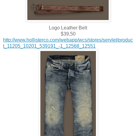
Logo Leather Belt
$39,50
http://www.hollisterco.com/webapp/wcs/stores/servlet/produc
t_11205_10201_539191_-1_12568_12551