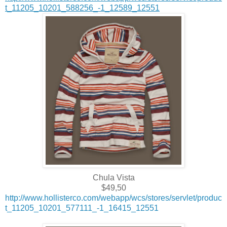
t_11205_10201_588256_-1_12589_12551
Chula Vista
$49,50
http://www.hollisterco.com/webapp/wcs/stores/servlet/produc
t_11205_10201_577111_-1_16415_12551