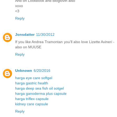
And on Lookbook and Bloglovin also
xoxo
<3
Reply
Jonsdatter
11/30/2012
If you like Andrea Tramontan you'll also love Lizette Avineri -
also on MUUSE
Reply
Unknown
6/20/2016
harga eye care softgel
harga gastric health
harga deep sea fish oil sotgel
harga ganoderma plus capsule
harga triflex capsule
kidney care capsule
Reply