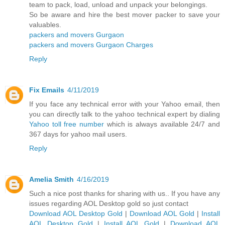
team to pack, load, unload and unpack your belongings.
So be aware and hire the best mover packer to save your
valuables.
packers and movers Gurgaon
packers and movers Gurgaon Charges
Reply
Fix Emails
4/11/2019
If you face any technical error with your Yahoo email, then
you can directly talk to the yahoo technical expert by dialing
Yahoo toll free number
which is always available 24/7 and
367 days for yahoo mail users.
Reply
Amelia Smith
4/16/2019
Such a nice post thanks for sharing with us.. If you have any
issues regarding AOL Desktop gold so just contact
Download AOL Desktop Gold
|
Download AOL Gold
|
Install
AOL Desktop Gold
|
Install AOL Gold
|
Download AOL