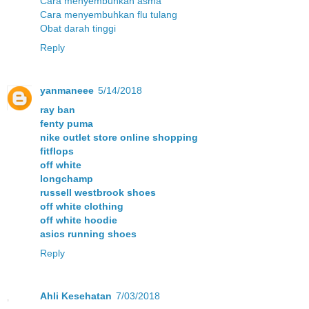
Cara menyembuhkan asma
Cara menyembuhkan flu tulang
Obat darah tinggi
Reply
yanmaneee
5/14/2018
ray ban
fenty puma
nike outlet store online shopping
fitflops
off white
longchamp
russell westbrook shoes
off white clothing
off white hoodie
asics running shoes
Reply
Ahli Kesehatan
7/03/2018