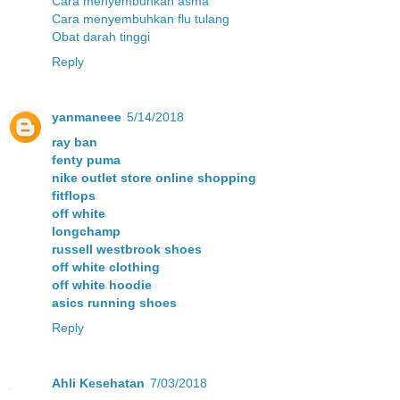
Cara menyembuhkan asma
Cara menyembuhkan flu tulang
Obat darah tinggi
Reply
yanmaneee
5/14/2018
ray ban
fenty puma
nike outlet store online shopping
fitflops
off white
longchamp
russell westbrook shoes
off white clothing
off white hoodie
asics running shoes
Reply
Ahli Kesehatan
7/03/2018