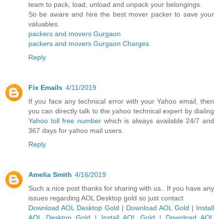
team to pack, load, unload and unpack your belongings.
So be aware and hire the best mover packer to save your
valuables.
packers and movers Gurgaon
packers and movers Gurgaon Charges
Reply
Fix Emails
4/11/2019
If you face any technical error with your Yahoo email, then
you can directly talk to the yahoo technical expert by dialing
Yahoo toll free number
which is always available 24/7 and
367 days for yahoo mail users.
Reply
Amelia Smith
4/16/2019
Such a nice post thanks for sharing with us.. If you have any
issues regarding AOL Desktop gold so just contact
Download AOL Desktop Gold
|
Download AOL Gold
|
Install
AOL Desktop Gold
|
Install AOL Gold
|
Download AOL