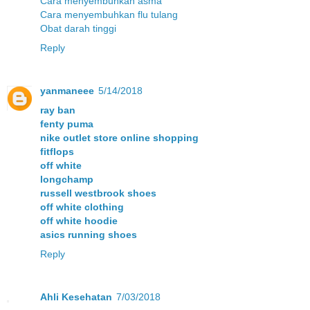
Cara menyembuhkan asma
Cara menyembuhkan flu tulang
Obat darah tinggi
Reply
yanmaneee
5/14/2018
ray ban
fenty puma
nike outlet store online shopping
fitflops
off white
longchamp
russell westbrook shoes
off white clothing
off white hoodie
asics running shoes
Reply
Ahli Kesehatan
7/03/2018