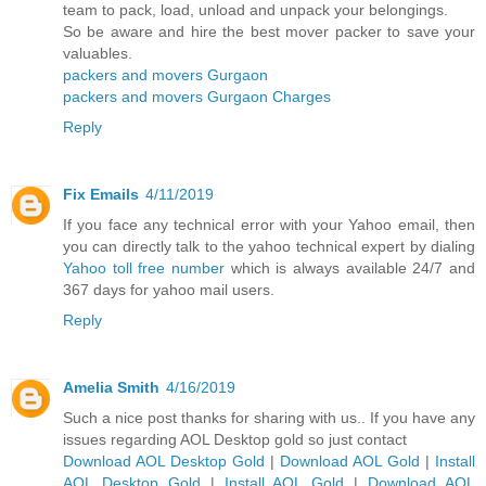
team to pack, load, unload and unpack your belongings.
So be aware and hire the best mover packer to save your
valuables.
packers and movers Gurgaon
packers and movers Gurgaon Charges
Reply
Fix Emails
4/11/2019
If you face any technical error with your Yahoo email, then
you can directly talk to the yahoo technical expert by dialing
Yahoo toll free number
which is always available 24/7 and
367 days for yahoo mail users.
Reply
Amelia Smith
4/16/2019
Such a nice post thanks for sharing with us.. If you have any
issues regarding AOL Desktop gold so just contact
Download AOL Desktop Gold
|
Download AOL Gold
|
Install
AOL Desktop Gold
|
Install AOL Gold
|
Download AOL