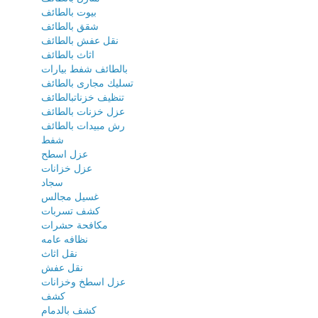
بيوت بالطائف
شقق بالطائف
نقل عفش بالطائف
اثاث بالطائف
بالطائف شفط بيارات
تسليك مجارى بالطائف
تنظيف خزناتبالطائف
عزل خزنات بالطائف
رش مبيدات بالطائف
شفط
عزل اسطح
عزل خزانات
سجاد
غسيل مجالس
كشف تسربات
مكافحة حشرات
نظافه عامه
نقل اثاث
نقل عفش
عزل اسطخ وخزانات
كشف
كشف بالدمام