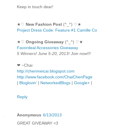
Keep in touch dear!
★♡
New Fashion Post
(^_^) ♡★
Project Dress Code: Feature #1 Camille Co
★♡
Ongoing Giveaway
(^_^) ♡★
Favordeal Accessories Giveaway
5 Winners! June 5-20, 2013! Join now!!!
❤ ~Chai
http://chenmeicai.blogspot.com
http://www.facebook.com/ChaiChenPage
|
Bloglovin'
|
NetworkedBlogs
|
Google+
|
Reply
Anonymous
6/13/2013
GREAT GIVEAWAY <3