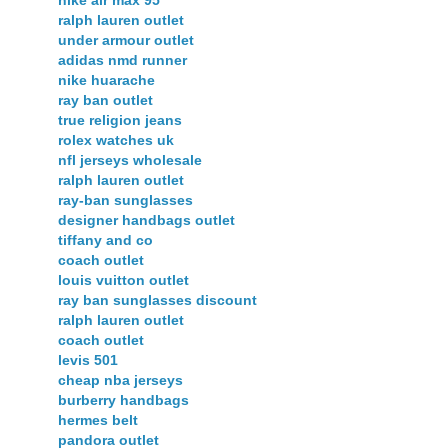
nike air max 95
ralph lauren outlet
under armour outlet
adidas nmd runner
nike huarache
ray ban outlet
true religion jeans
rolex watches uk
nfl jerseys wholesale
ralph lauren outlet
ray-ban sunglasses
designer handbags outlet
tiffany and co
coach outlet
louis vuitton outlet
ray ban sunglasses discount
ralph lauren outlet
coach outlet
levis 501
cheap nba jerseys
burberry handbags
hermes belt
pandora outlet