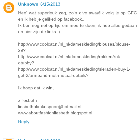
Unknown
6/15/2013
Hee' wat superleuk zeg, zo'n give away!Ik volg je op GFC
en ik heb je geliked op facebook...
Ik ben nog net op tijd om mee te doen, ik heb alles gedaan
en hier zijn de links :)
http://www.coolcat.nl/nl_nl/dameskleding/blouses/blouse-
29?
http://www.coolcat.nl/nl_nl/dameskleding/rokken/rok-
otubby?
http://www.coolcat.nl/nl_nl/dameskleding/sieraden-buy-1-
get-2/armband-met-metaal-details?
Ik hoop dat ik win,
x liesbeth
liesbethblankespoor@hotmail.nl
www.aboutfashionliesbeth.blogspot.nl
Reply