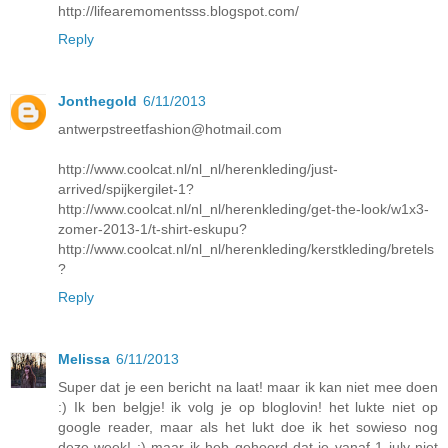
http://lifearemomentsss.blogspot.com/
Reply
Jonthegold
6/11/2013
antwerpstreetfashion@hotmail.com
http://www.coolcat.nl/nl_nl/herenkleding/just-
arrived/spijkergilet-1?
http://www.coolcat.nl/nl_nl/herenkleding/get-the-look/w1x3-
zomer-2013-1/t-shirt-eskupu?
http://www.coolcat.nl/nl_nl/herenkleding/kerstkleding/bretels
?
Reply
Melissa
6/11/2013
Super dat je een bericht na laat! maar ik kan niet mee doen
:) Ik ben belgje! ik volg je op bloglovin! het lukte niet op
google reader, maar als het lukt doe ik het sowieso nog
deze week! :) maar ik heb gehoord dat je vanaf 1 july niet