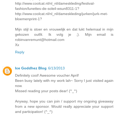
http://www.coolcat.nl/nl_nl/dameskleding/festival-
fashion/lunettes-de-soleil-wsun8311-1?
http://www.coolcat.nl/nl_nl/dameskleding/jurken/jurk-met-
bloemenprint-1?
Mijn stijl is stoer en vrouwelijk en dat lukt helemaal in mijn
gekozen outfit. Ik volg je ;). Mijn email is
robinvanremunt@hotmail.com
Xx
Reply
Ice Goddhez Blog
6/13/2013
Definitely cool! Awesome voucher April!
Been busy lately with my work lah~ Sorry I just visited again
now.
Missed reading your posts dear! (^_^)
Anyway, hope you can join / support my ongoing giveaway
from a new sponsor. Would really appreciate your support
and participation! (^_^)