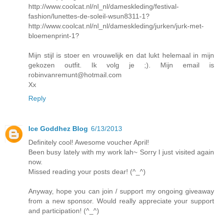
http://www.coolcat.nl/nl_nl/dameskleding/festival-
fashion/lunettes-de-soleil-wsun8311-1?
http://www.coolcat.nl/nl_nl/dameskleding/jurken/jurk-met-
bloemenprint-1?
Mijn stijl is stoer en vrouwelijk en dat lukt helemaal in mijn
gekozen outfit. Ik volg je ;). Mijn email is
robinvanremunt@hotmail.com
Xx
Reply
Ice Goddhez Blog
6/13/2013
Definitely cool! Awesome voucher April!
Been busy lately with my work lah~ Sorry I just visited again
now.
Missed reading your posts dear! (^_^)
Anyway, hope you can join / support my ongoing giveaway
from a new sponsor. Would really appreciate your support
and participation! (^_^)