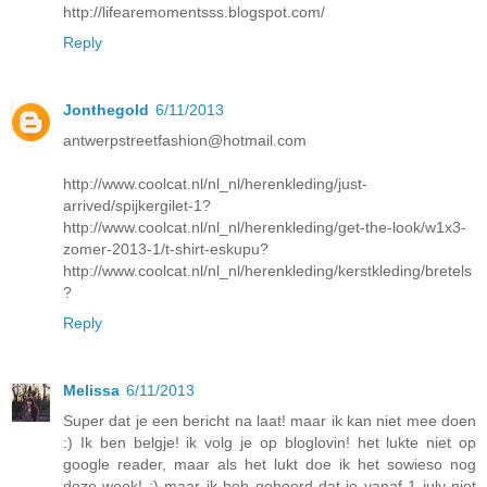
http://lifearemomentsss.blogspot.com/
Reply
Jonthegold
6/11/2013
antwerpstreetfashion@hotmail.com
http://www.coolcat.nl/nl_nl/herenkleding/just-
arrived/spijkergilet-1?
http://www.coolcat.nl/nl_nl/herenkleding/get-the-look/w1x3-
zomer-2013-1/t-shirt-eskupu?
http://www.coolcat.nl/nl_nl/herenkleding/kerstkleding/bretels
?
Reply
Melissa
6/11/2013
Super dat je een bericht na laat! maar ik kan niet mee doen
:) Ik ben belgje! ik volg je op bloglovin! het lukte niet op
google reader, maar als het lukt doe ik het sowieso nog
deze week! :) maar ik heb gehoord dat je vanaf 1 july niet