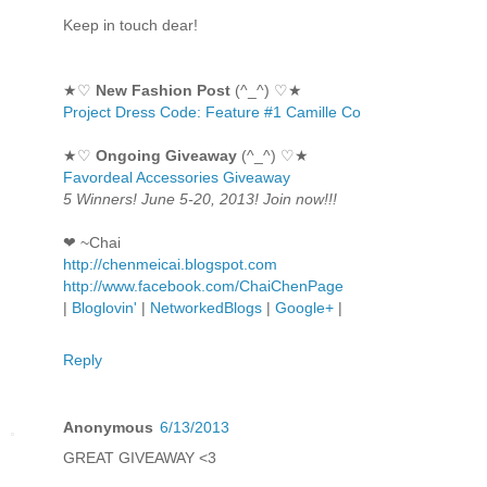
Keep in touch dear!
★♡
New Fashion Post
(^_^) ♡★
Project Dress Code: Feature #1 Camille Co
★♡
Ongoing Giveaway
(^_^) ♡★
Favordeal Accessories Giveaway
5 Winners! June 5-20, 2013! Join now!!!
❤ ~Chai
http://chenmeicai.blogspot.com
http://www.facebook.com/ChaiChenPage
|
Bloglovin'
|
NetworkedBlogs
|
Google+
|
Reply
Anonymous
6/13/2013
GREAT GIVEAWAY <3