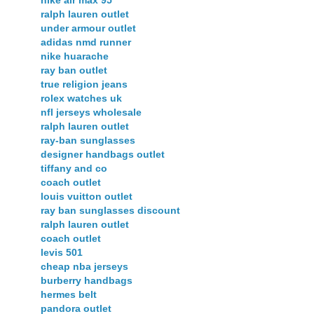
nike air max 95
ralph lauren outlet
under armour outlet
adidas nmd runner
nike huarache
ray ban outlet
true religion jeans
rolex watches uk
nfl jerseys wholesale
ralph lauren outlet
ray-ban sunglasses
designer handbags outlet
tiffany and co
coach outlet
louis vuitton outlet
ray ban sunglasses discount
ralph lauren outlet
coach outlet
levis 501
cheap nba jerseys
burberry handbags
hermes belt
pandora outlet