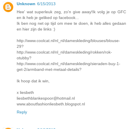
Unknown
6/15/2013
Hee' wat superleuk zeg, zo'n give away!Ik volg je op GFC
en ik heb je geliked op facebook...
Ik ben nog net op tijd om mee te doen, ik heb alles gedaan
en hier zijn de links :)
http://www.coolcat.nl/nl_nl/dameskleding/blouses/blouse-
29?
http://www.coolcat.nl/nl_nl/dameskleding/rokken/rok-
otubby?
http://www.coolcat.nl/nl_nl/dameskleding/sieraden-buy-1-
get-2/armband-met-metaal-details?
Ik hoop dat ik win,
x liesbeth
liesbethblankespoor@hotmail.nl
www.aboutfashionliesbeth.blogspot.nl
Reply