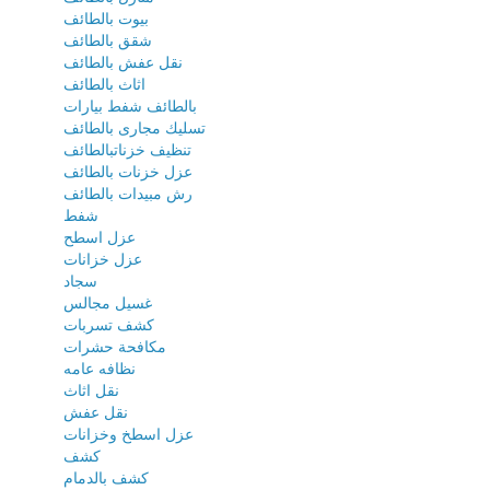
بيوت بالطائف
شقق بالطائف
نقل عفش بالطائف
اثاث بالطائف
بالطائف شفط بيارات
تسليك مجارى بالطائف
تنظيف خزناتبالطائف
عزل خزنات بالطائف
رش مبيدات بالطائف
شفط
عزل اسطح
عزل خزانات
سجاد
غسيل مجالس
كشف تسربات
مكافحة حشرات
نظافه عامه
نقل اثاث
نقل عفش
عزل اسطخ وخزانات
كشف
كشف بالدمام