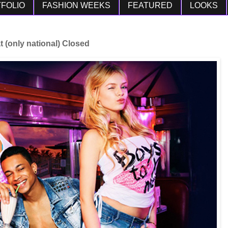
FOLIO
FASHION WEEKS
FEATURED
LOOKS
 (only national) Closed