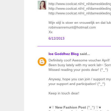
http://www.coolcat.nl/nl_nl/dameskleding/
http://www.coolcat.nl/nl_nl/dameskledin
http://www.coolcat.nl/nl_nl/dameskledin
Mijn stijl is stoer en vrouwelijk en dat lu
robinvanremunt@hotmail.com
Xx
6/12/2013
Ice Goddhez Blog
said...
Definitely cool! Awesome voucher April!
Been busy lately with my work lah~ Sorry
Missed reading your posts dear! (^_^)
Anyway, hope you can join / support my
your support and participation! (^_^)
Keep in touch dear!
★♡
New Fashion Post
(^_^) ♡★