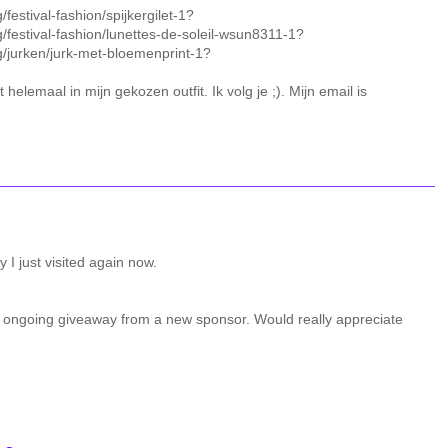
festival-fashion/spijkergilet-1?
g/festival-fashion/lunettes-de-soleil-wsun8311-1?
g/jurken/jurk-met-bloemenprint-1?
kt helemaal in mijn gekozen outfit. Ik volg je ;). Mijn email is
 I just visited again now.
 ongoing giveaway from a new sponsor. Would really appreciate