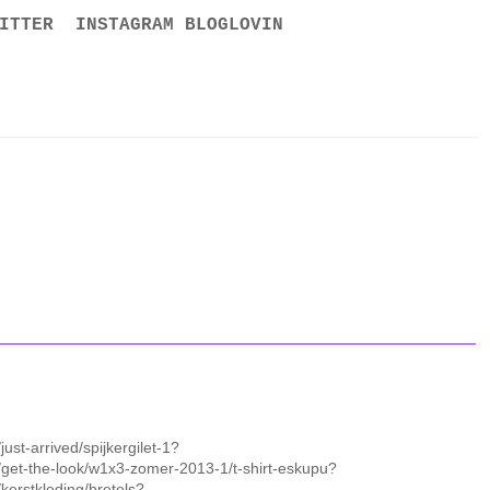
ITTER
INSTAGRAM
BLOGLOVIN
just-arrived/spijkergilet-1?
g/get-the-look/w1x3-zomer-2013-1/t-shirt-eskupu?
/kerstkleding/bretels?