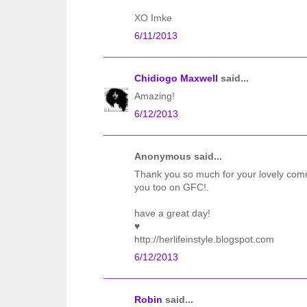
XO Imke
6/11/2013
Chidiogo Maxwell
said...
Amazing!
6/12/2013
Anonymous said...
Thank you so much for your lovely comm
you too on GFC!.
have a great day!
♥
http://herlifeinstyle.blogspot.com
6/12/2013
Robin
said...