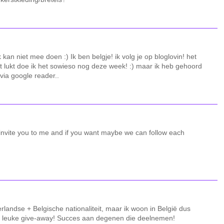
 kan niet mee doen :) Ik ben belgje! ik volg je op bloglovin! het
et lukt doe ik het sowieso nog deze week! :) maar ik heb gehoord
 via google reader..
I invite you to me and if you want maybe we can follow each
andse + Belgische nationaliteit, maar ik woon in België dus
rg leuke give-away! Succes aan degenen die deelnemen!