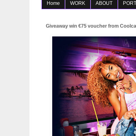
Home
WORK
ABOUT
PORT
Giveaway win €75 voucher from Coolcat