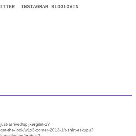
ITTER
INSTAGRAM
BLOGLOVIN
just-arrived/spijkergilet-1?
g/get-the-look/w1x3-zomer-2013-1/t-shirt-eskupu?
/kerstkleding/bretels?