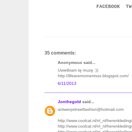
FACEBOOK
TW
35 comments:
Anonymous said...
Uwielbiam tę muzę :))
http://lifearemomentsss.blogspot.com/
6/11/2013
Jonthegold
said...
antwerpstreetfashion@hotmail.com
http://www.coolcat.nl/nl_nl/herenkleding/
http://www.coolcat.nl/nl_nl/herenkledin
http://www.coolcat.nl/nl_nl/herenkleding