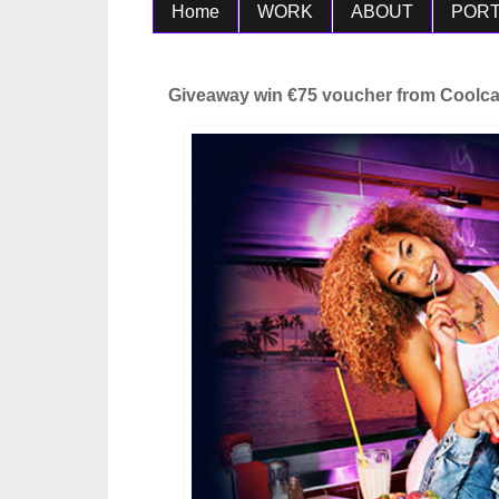
Home
WORK
ABOUT
PORT
Giveaway win €75 voucher from Coolcat