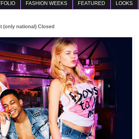
FOLIO
FASHION WEEKS
FEATURED
LOOKS
 (only national) Closed