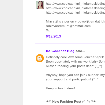
http://www.coolcat.nl/nl_nl/dameskleding/
http://www.coolcat.nl/nl_nl/dameskledin
http://www.coolcat.nl/nl_nl/dameskledin
Mijn stijl is stoer en vrouwelijk en dat lu
robinvanremunt@hotmail.com
Xx
6/12/2013
Ice Goddhez Blog
said...
Definitely cool! Awesome voucher April!
Been busy lately with my work lah~ Sorry
Missed reading your posts dear! (^_^)
Anyway, hope you can join / support my
your support and participation! (^_^)
Keep in touch dear!
★♡
New Fashion Post
(^_^) ♡★