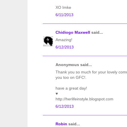
XO Imke
6/11/2013
Chidiogo Maxwell
said...
Amazing!
6/12/2013
Anonymous said...
Thank you so much for your lovely comm
you too on GFC!.
have a great day!
♥
http://herlifeinstyle.blogspot.com
6/12/2013
Robin
said...