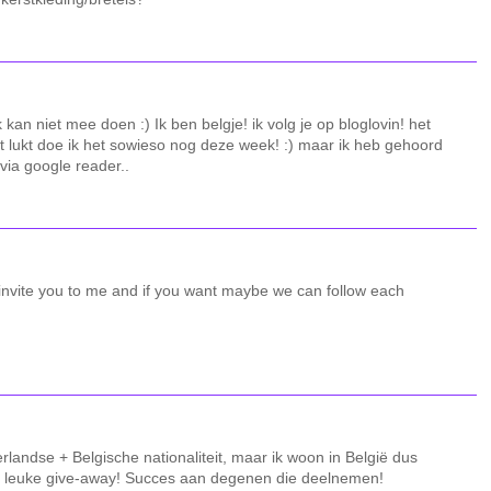
 kan niet mee doen :) Ik ben belgje! ik volg je op bloglovin! het
et lukt doe ik het sowieso nog deze week! :) maar ik heb gehoord
 via google reader..
I invite you to me and if you want maybe we can follow each
andse + Belgische nationaliteit, maar ik woon in België dus
rg leuke give-away! Succes aan degenen die deelnemen!