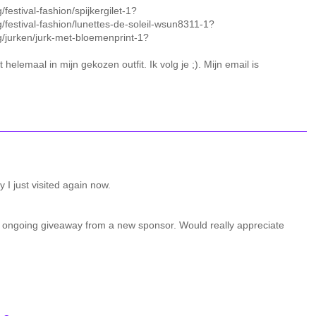
festival-fashion/spijkergilet-1?
g/festival-fashion/lunettes-de-soleil-wsun8311-1?
g/jurken/jurk-met-bloemenprint-1?
kt helemaal in mijn gekozen outfit. Ik volg je ;). Mijn email is
 I just visited again now.
 ongoing giveaway from a new sponsor. Would really appreciate