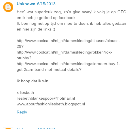
Unknown
6/15/2013
Hee' wat superleuk zeg, zo'n give away!Ik volg je op GFC
en ik heb je geliked op facebook...
Ik ben nog net op tijd om mee te doen, ik heb alles gedaan
en hier zijn de links :)
http://www.coolcat.nl/nl_nl/dameskleding/blouses/blouse-
29?
http://www.coolcat.nl/nl_nl/dameskleding/rokken/rok-
otubby?
http://www.coolcat.nl/nl_nl/dameskleding/sieraden-buy-1-
get-2/armband-met-metaal-details?
Ik hoop dat ik win,
x liesbeth
liesbethblankespoor@hotmail.nl
www.aboutfashionliesbeth.blogspot.nl
Reply