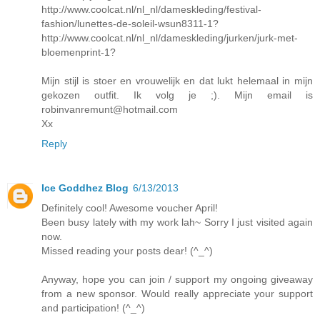
http://www.coolcat.nl/nl_nl/dameskleding/festival-
fashion/lunettes-de-soleil-wsun8311-1?
http://www.coolcat.nl/nl_nl/dameskleding/jurken/jurk-met-
bloemenprint-1?
Mijn stijl is stoer en vrouwelijk en dat lukt helemaal in mijn
gekozen outfit. Ik volg je ;). Mijn email is
robinvanremunt@hotmail.com
Xx
Reply
Ice Goddhez Blog
6/13/2013
Definitely cool! Awesome voucher April!
Been busy lately with my work lah~ Sorry I just visited again
now.
Missed reading your posts dear! (^_^)
Anyway, hope you can join / support my ongoing giveaway
from a new sponsor. Would really appreciate your support
and participation! (^_^)