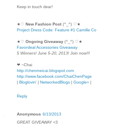
Keep in touch dear!
★♡
New Fashion Post
(^_^) ♡★
Project Dress Code: Feature #1 Camille Co
★♡
Ongoing Giveaway
(^_^) ♡★
Favordeal Accessories Giveaway
5 Winners! June 5-20, 2013! Join now!!!
❤ ~Chai
http://chenmeicai.blogspot.com
http://www.facebook.com/ChaiChenPage
|
Bloglovin'
|
NetworkedBlogs
|
Google+
|
Reply
Anonymous
6/13/2013
GREAT GIVEAWAY <3