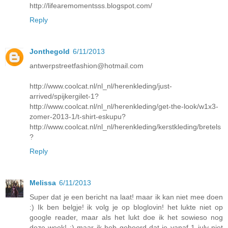
http://lifearemomentsss.blogspot.com/
Reply
Jonthegold
6/11/2013
antwerpstreetfashion@hotmail.com
http://www.coolcat.nl/nl_nl/herenkleding/just-
arrived/spijkergilet-1?
http://www.coolcat.nl/nl_nl/herenkleding/get-the-look/w1x3-
zomer-2013-1/t-shirt-eskupu?
http://www.coolcat.nl/nl_nl/herenkleding/kerstkleding/bretels
?
Reply
Melissa
6/11/2013
Super dat je een bericht na laat! maar ik kan niet mee doen
:) Ik ben belgje! ik volg je op bloglovin! het lukte niet op
google reader, maar als het lukt doe ik het sowieso nog
deze week! :) maar ik heb gehoord dat je vanaf 1 july niet