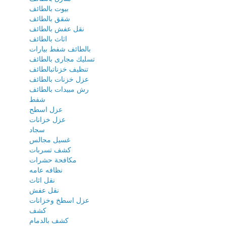
بيوت بالطائف
شقق بالطائف
نقل عفش بالطائف
اثاث بالطائف
بالطائف شفط بيارات
تسليك مجارى بالطائف
تنظيف خزناتبالطائف
عزل خزنات بالطائف
رش مبيدات بالطائف
شفط
عزل اسطح
عزل خزانات
سجاد
غسيل مجالس
كشف تسربات
مكافحة حشرات
نظافه عامه
نقل اثاث
نقل عفش
عزل اسطخ وخزانات
كشف
كشف بالدمام