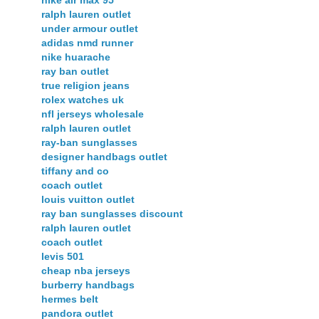
nike air max 95
ralph lauren outlet
under armour outlet
adidas nmd runner
nike huarache
ray ban outlet
true religion jeans
rolex watches uk
nfl jerseys wholesale
ralph lauren outlet
ray-ban sunglasses
designer handbags outlet
tiffany and co
coach outlet
louis vuitton outlet
ray ban sunglasses discount
ralph lauren outlet
coach outlet
levis 501
cheap nba jerseys
burberry handbags
hermes belt
pandora outlet