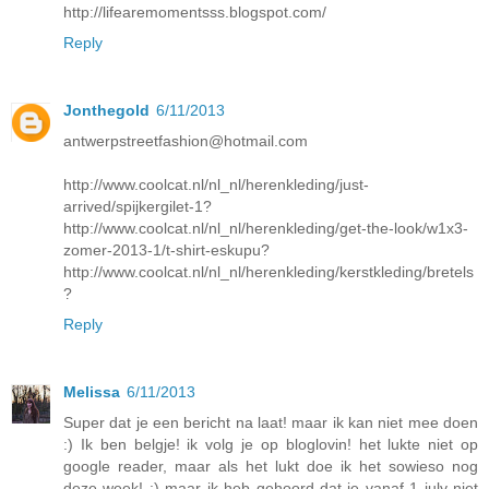
http://lifearemomentsss.blogspot.com/
Reply
Jonthegold
6/11/2013
antwerpstreetfashion@hotmail.com
http://www.coolcat.nl/nl_nl/herenkleding/just-
arrived/spijkergilet-1?
http://www.coolcat.nl/nl_nl/herenkleding/get-the-look/w1x3-
zomer-2013-1/t-shirt-eskupu?
http://www.coolcat.nl/nl_nl/herenkleding/kerstkleding/bretels
?
Reply
Melissa
6/11/2013
Super dat je een bericht na laat! maar ik kan niet mee doen
:) Ik ben belgje! ik volg je op bloglovin! het lukte niet op
google reader, maar als het lukt doe ik het sowieso nog
deze week! :) maar ik heb gehoord dat je vanaf 1 july niet