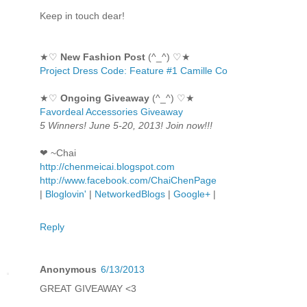
Keep in touch dear!
★♡
New Fashion Post
(^_^) ♡★
Project Dress Code: Feature #1 Camille Co
★♡
Ongoing Giveaway
(^_^) ♡★
Favordeal Accessories Giveaway
5 Winners! June 5-20, 2013! Join now!!!
❤ ~Chai
http://chenmeicai.blogspot.com
http://www.facebook.com/ChaiChenPage
|
Bloglovin'
|
NetworkedBlogs
|
Google+
|
Reply
Anonymous
6/13/2013
GREAT GIVEAWAY <3