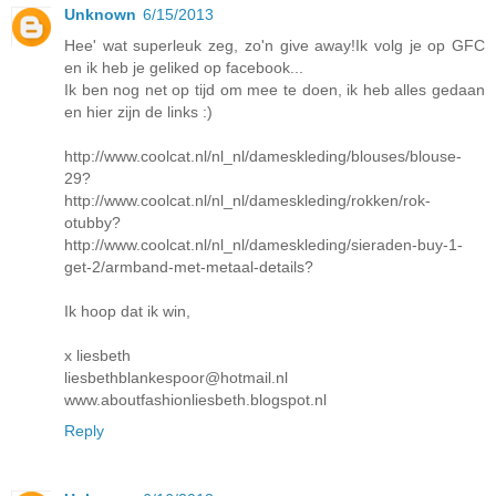
Unknown
6/15/2013
Hee' wat superleuk zeg, zo'n give away!Ik volg je op GFC
en ik heb je geliked op facebook...
Ik ben nog net op tijd om mee te doen, ik heb alles gedaan
en hier zijn de links :)
http://www.coolcat.nl/nl_nl/dameskleding/blouses/blouse-
29?
http://www.coolcat.nl/nl_nl/dameskleding/rokken/rok-
otubby?
http://www.coolcat.nl/nl_nl/dameskleding/sieraden-buy-1-
get-2/armband-met-metaal-details?
Ik hoop dat ik win,
x liesbeth
liesbethblankespoor@hotmail.nl
www.aboutfashionliesbeth.blogspot.nl
Reply