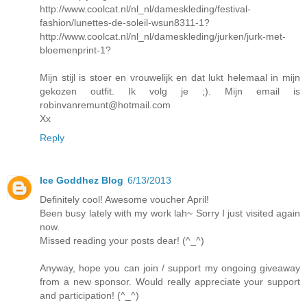
http://www.coolcat.nl/nl_nl/dameskleding/festival-
fashion/lunettes-de-soleil-wsun8311-1?
http://www.coolcat.nl/nl_nl/dameskleding/jurken/jurk-met-
bloemenprint-1?
Mijn stijl is stoer en vrouwelijk en dat lukt helemaal in mijn
gekozen outfit. Ik volg je ;). Mijn email is
robinvanremunt@hotmail.com
Xx
Reply
Ice Goddhez Blog
6/13/2013
Definitely cool! Awesome voucher April!
Been busy lately with my work lah~ Sorry I just visited again
now.
Missed reading your posts dear! (^_^)
Anyway, hope you can join / support my ongoing giveaway
from a new sponsor. Would really appreciate your support
and participation! (^_^)