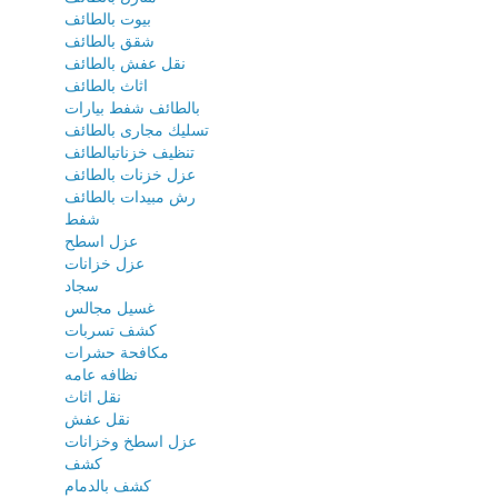
بيوت بالطائف
شقق بالطائف
نقل عفش بالطائف
اثاث بالطائف
بالطائف شفط بيارات
تسليك مجارى بالطائف
تنظيف خزناتبالطائف
عزل خزنات بالطائف
رش مبيدات بالطائف
شفط
عزل اسطح
عزل خزانات
سجاد
غسيل مجالس
كشف تسربات
مكافحة حشرات
نظافه عامه
نقل اثاث
نقل عفش
عزل اسطخ وخزانات
كشف
كشف بالدمام