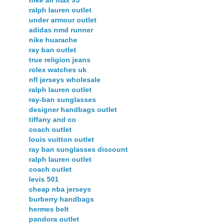
nike air max 95
ralph lauren outlet
under armour outlet
adidas nmd runner
nike huarache
ray ban outlet
true religion jeans
rolex watches uk
nfl jerseys wholesale
ralph lauren outlet
ray-ban sunglasses
designer handbags outlet
tiffany and co
coach outlet
louis vuitton outlet
ray ban sunglasses discount
ralph lauren outlet
coach outlet
levis 501
cheap nba jerseys
burberry handbags
hermes belt
pandora outlet